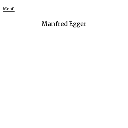
Menü
Manfred Egger
Serie „Amorphous Structures“ –
Holzdruck/Woodblock Print, 40 x 60cm, 2015