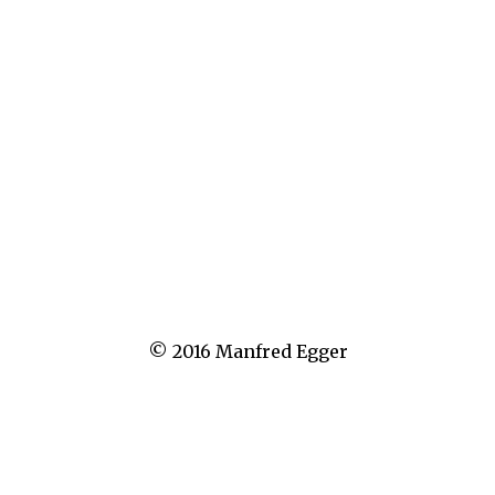
Schreibe einen Kommentar
Du musst
angemeldet
sein, um einen Kommentar abzugeben.
Nächstes Bild
Vorheriges Bild
© 2016 Manfred Egger